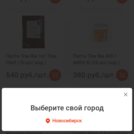
Паста Том Ям 1кг Thai
Паста Том Ям 400 г
Chef (10 шт/ кор.)
AROY-D (24 шт/ кор.)
540 руб./шт.
380 руб./шт.
Выберите свой город
Новосибирск
Рисовая бумага
Салат Чука 1,0 кг(10 кг/