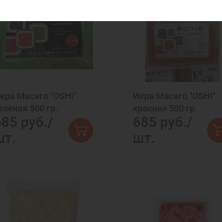
кра Масаго "OSHI"
Икра Масаго "OSHI"
еленая 500 гр.
красная 500 гр.
685 руб./
685 руб./
шт.
шт.