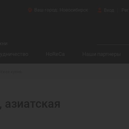
Ваш город:
Новосибирск
Вход
Рег
хни
удничество
HoReCa
Наши партнеры
тская кухня
, азиатская