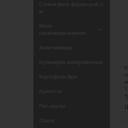
Стейки филе фарши рыб с/
м
Мясо
свежемороженное
Аппетайзеры
Кулинария замороженная
В
о
Картофель Фри
ж
1
Креветки
1
Рис, крупы
Соусы