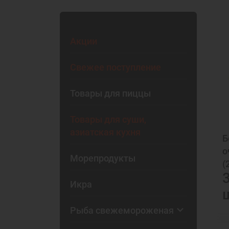
Акции
Свежее поступление
Товары для пиццы
Товары для суши,
азиатская кухня
Б
о
Морепродукты
(
Икра
Рыба свежемороженая