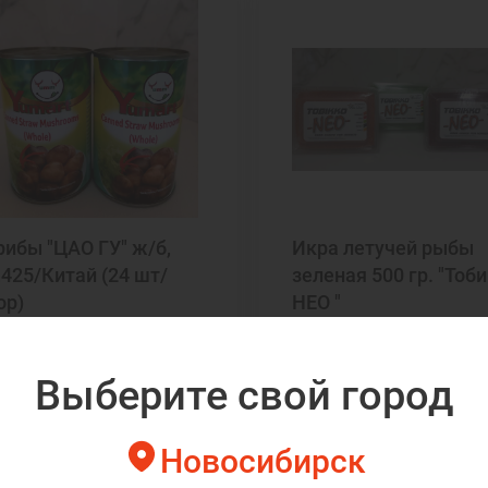
рибы "ЦАО ГУ" ж/б,
Икра летучей рыбы
,425/Китай (24 шт/
зеленая 500 гр. "Тоб
ор)
НЕО "
230 руб./
1 200 руб./
шт.
шт.
Выберите свой город
Новосибирск