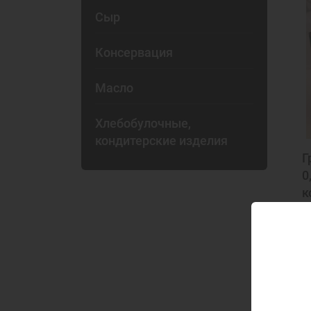
Сыр
Консервация
Масло
Хлебобулочные,
кондитерские изделия
Г
0
к