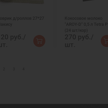
оврик д/роллов 27*27
Кокосовое молоко
акису
"AROY-D" 0,5 л Tetra 
(24 шт/кор)
120 руб./
270 руб./
шт.
шт.
2
3
4