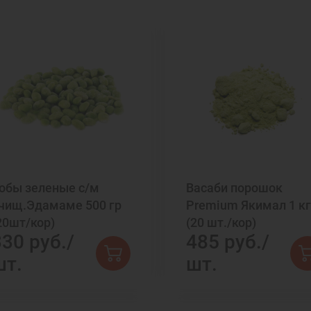
обы зеленые с/м
Васаби порошок
чищ.Эдамаме 500 гр
Premium Якимал 1 кг
20шт/кор)
(20 шт./кор)
330 руб./
485 руб./
шт.
шт.