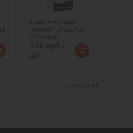
Кокосовое молоко
Pak
"AROY-D" 1 л Тetra Pak
(12 шт/кор)
510 руб./
шт.
Всего товаров:
66