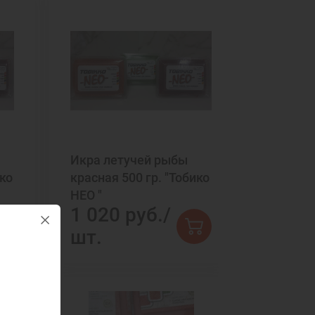
Икра летучей рыбы
ико
красная 500 гр. "Тобико
НЕО "
1 020 руб./
шт.