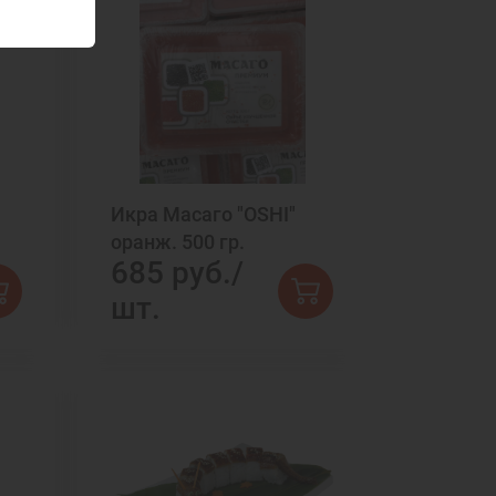
Икра Масаго "OSHI"
оранж. 500 гр.
685 руб./
шт.