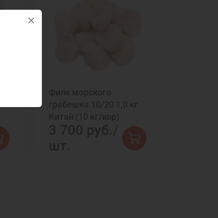
Филе морского
гребешка 10/20 1,0 кг
Китай (10 кг/кор)
3 700 руб./
шт.