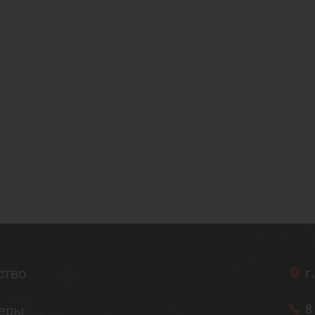
ство
г
8
неры