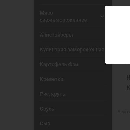
Мясо
свежемороженное
Аппетайзеры
Кулинария замороженная
М
м
Картофель Фри
Креветки
к
Рис, крупы
Соусы
Всего
Сыр