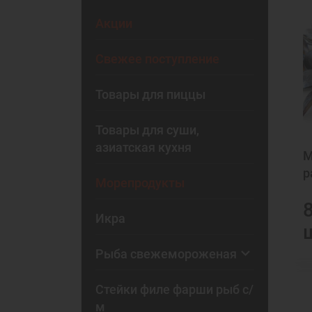
Акции
Свежее поступление
Товары для пиццы
Товары для суши,
азиатская кухня
М
р
Морепродукты
Икра
Рыба свежемороженая
Стейки филе фарши рыб с/
м