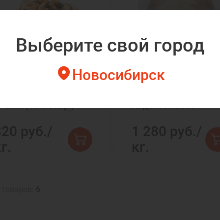
Выберите свой город
Новосибирск
ясо мидии 100-200 в/
Осьминог 1-2 кг с/м
 Чили (10 кг./кор.)
Индонезия/вес
820 руб./
1 280 руб./
г.
кг.
 товаров:
6