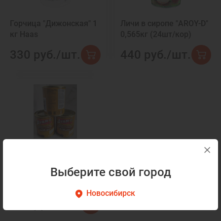
Горчица "Дижонская" 1
Личи в сиропе "AROY-D"
кг Haas
0,565кг (24шт/кор)
330 руб./шт.
440 руб./шт.
Сатай:специи для
жарки картофеля и
Выберите свой город
овощей AYAM
160гр/12шт/кор жб
Новосибирск
415 руб./шт.