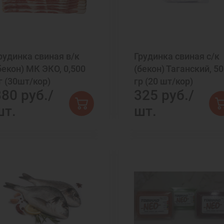
рудинка свиная в/к
Грудинка свиная с/к
бекон) МК ЭКО, 0,500
(бекон) Таганский, 5
г (30шт/кор)
гр (20 шт/кор)
380 руб./
325 руб./
шт.
шт.