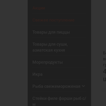
Акции
Свежее поступление
Товары для пиццы
Товары для суши,
азиатская кухня
Б
в
Морепродукты
г
Икра
Рыба свежемороженая
Стейки филе фарши рыб с/
м