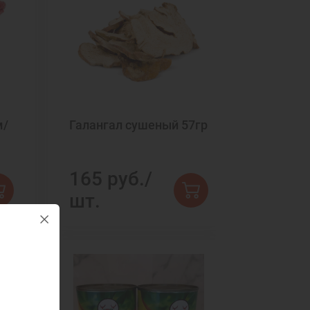
м/
Галангал сушеный 57гр
165 руб./
шт.