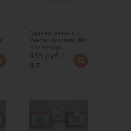
Грудинка свиная с/к
00
(бекон) Черкизово, 500
гр (6 шт/кор)
485 руб./
шт.