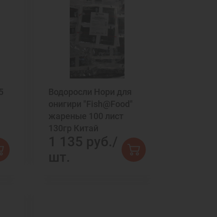
5
Водоросли Нори для
онигири "Fish@Food"
жареные 100 лист
130гр Китай
1 135 руб./
шт.