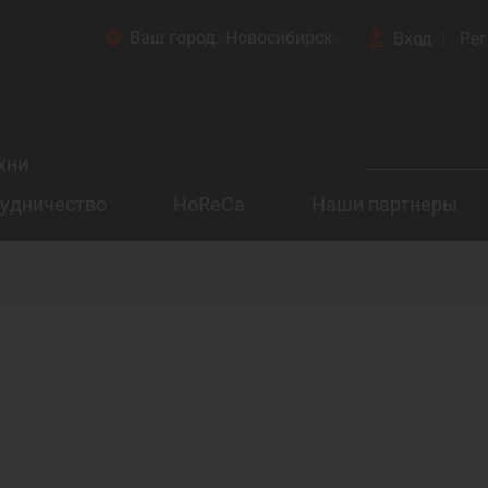
Ваш город:
Новосибирск
Вход
Рег
хни
удничество
HoReCa
Наши партнеры