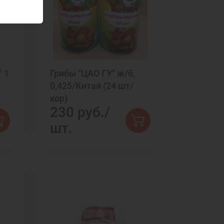
 1
Грибы "ЦАО ГУ" ж/б,
0,425/Китай (24 шт/
кор)
230 руб./
шт.