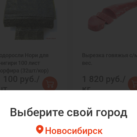
одоросли Нори для
Вырезка говяжья с/
нигири 100 лист
вес.
орфира (32шт/кор)
 100 руб./
1 820 руб./
шт.
кг.
Выберите свой город
Новосибирск