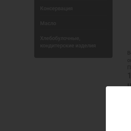
Консервация
Масло
Хлебобулочные,
кондитерские изделия
В
о
П
1