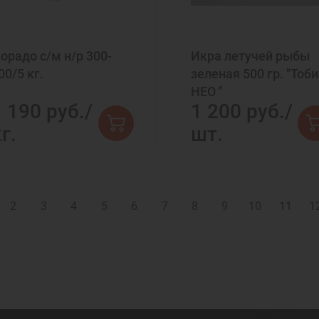
орадо с/м н/р 300-
Икра летучей рыбы
00/5 кг.
зеленая 500 гр. "Тоб
НЕО "
 190 руб./
1 200 руб./
г.
шт.
2
3
4
5
6
7
8
9
10
11
1