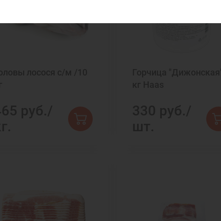
оловы лосося с/м /10
Горчица "Дижонская"
г
кг Haas
465 руб./
330 руб./
г.
шт.