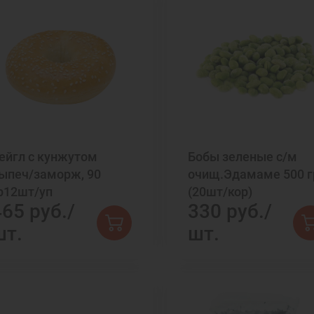
ейгл с кунжутом
Бобы зеленые с/м
ыпеч/заморж, 90
очищ.Эдамаме 500 г
р12шт/уп
(20шт/кор)
465 руб./
330 руб./
шт.
шт.