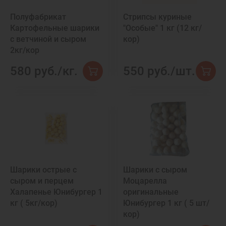
Полуфабрикат
Стрипсы куриные
Картофельные шарики
"Особые" 1 кг (12 кг/
с ветчиной и сыром
кор)
2кг/кор
580 руб./кг.
550 руб./шт.
Шарики острые с
Шарики с сыром
сыром и перцем
Моцарелла
Халапенье Юнибургер 1
оригинальные
кг ( 5кг/кор)
Юнибургер 1 кг ( 5 шт/
кор)