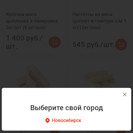
Кусочки мяса
Наггетсы из мяса
цыпленка в панировке
цыплят в темпуре с/м 1
2кг/шт (6 шт/кор)
кг(12кг/кор)
1 400 руб./
545 руб./шт.
шт.
Палочки из филе
Палочки сырные в
Выберите свой город
минтая, 1 кг (10 шт/
панировке Водный мир
кор)
1 кг (10 шт/кор)
Новосибирск
590 руб./кг.
695 руб./шт.