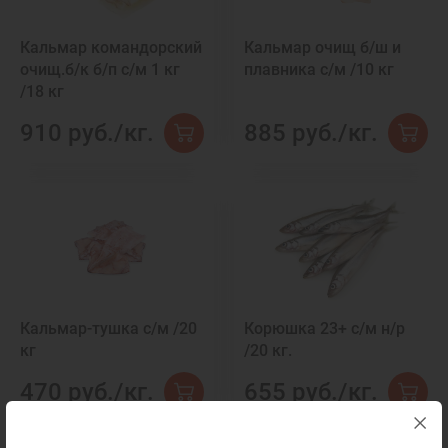
Кальмар командорский
Кальмар очищ б/ш и
очищ.б/к б/п с/м 1 кг
плавника с/м /10 кг
/18 кг
910 руб./кг.
885 руб./кг.
Кальмар-тушка с/м /20
Корюшка 23+ с/м н/р
кг
/20 кг.
470 руб./кг.
655 руб./кг.