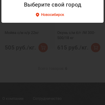
Выберите свой город
Новосибирск
Мойва с/м н/р 22кг
Окунь с/м б/г /M 300-
500/18 кг
505 руб./кг.
615 руб./кг.
Всего товаров:
6
О компании
Сотрудничество