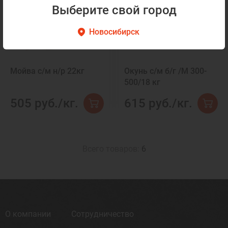
Выберите свой город
Новосибирск
Мойва с/м н/р 22кг
Окунь с/м б/г /M 300-
500/18 кг
505 руб./кг.
615 руб./кг.
Всего товаров:
6
О компании
Сотрудничество