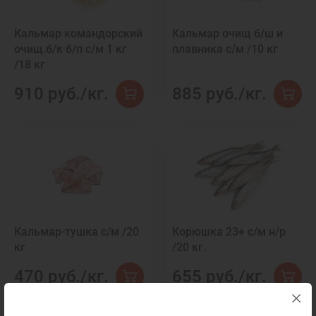
Кальмар командорский
Кальмар очищ б/ш и
очищ.б/к б/п с/м 1 кг
плавника с/м /10 кг
/18 кг
910 руб./кг.
885 руб./кг.
Кальмар-тушка с/м /20
Корюшка 23+ с/м н/р
кг
/20 кг.
470 руб./кг.
655 руб./кг.