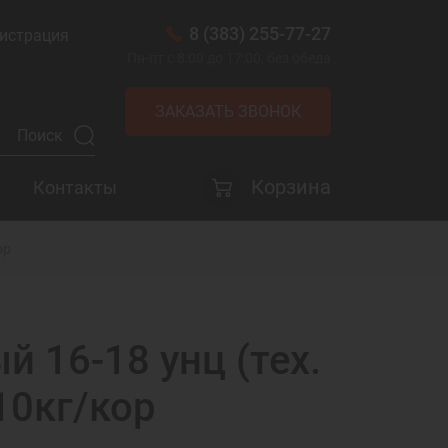
8 (383) 255-77-27
истрация
Пн-пт с 8:00 до 17:00, без обеда
ЗАКАЗАТЬ ЗВОНОК
Корзина
Контакты
ор
й 16-18 унц (тех.
10кг/кор