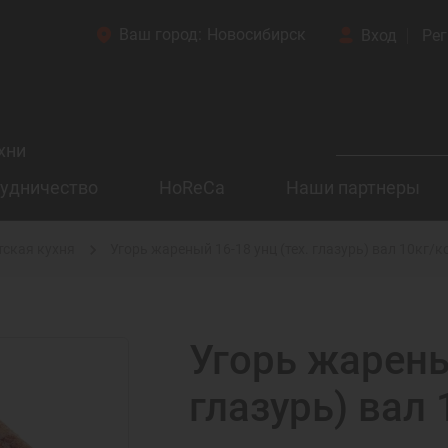
Ваш город:
Новосибирск
Вход
Рег
хни
удничество
HoReCa
Наши партнеры
тская кухня
Угорь жареный 16-18 унц (тех. глазурь) вал 10кг/к
Угорь жарены
глазурь) вал 