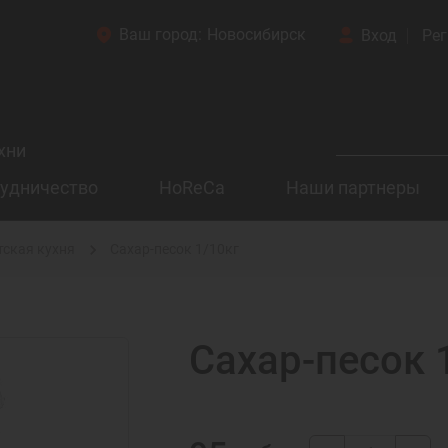
Ваш город:
Новосибирск
Вход
Рег
хни
удничество
HoReCa
Наши партнеры
тская кухня
Сахар-песок 1/10кг
Сахар-песок 