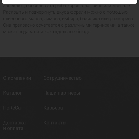
запекают, особенно эта рыба хороша на гриле или мангале.
Раскрыть и подчеркнуть вкуса форели можно с помощью
сливочного масла, лимона, имбиря, базилика или розмарина.
Она прекрасно сочетается с различными гарнирами, а также
может подаваться как отдельное блюдо.
О компании
Сотрудничество
Каталог
Наши партнеры
HoReCa
Карьера
Доставка
Контакты
и оплата