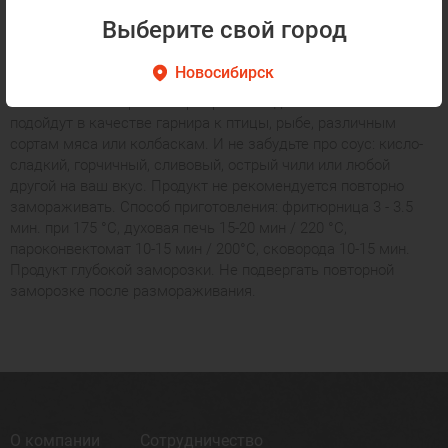
картофельные дольки не пригорают к сковороде, не теряют
Выберите свой город
формы и не требуют долгого обжаривания. Этот
полуфабрикат основа для приготовления картофеля по-
Новосибирск
деревенски. Можете жарить его на оливковом масле, печь
или готовить на гриле. Картофельные дольки замечательно
подойдут в качестве гарнира к птицы, рыбе, различным
сортам мяса или колбаскам. И не забудьте про соус: кисло-
сладкий, горчичный, сливовый, острый чили или любой
другой на ваш вкус. Продукт не рекомендуется повторно
замораживать. Способ приготовления: фритюрница 3 - 3.5
мин. при 175 °C, духовая печь 15-20 мин / 220 °C,
пароконвектомат 10-15 мин / 200°C, сковорода 10-15 мин.
Продукт глубокой заморозки. Не подвергать повторной
заморозке после размораживания.
О компании
Сотрудничество