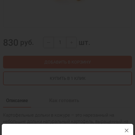
830
руб.
шт.
—
+
ДОБАВИТЬ В КОРЗИНУ
КУПИТЬ В 1 КЛИК
Описание
Как готовить
Картофельные дольки в кожуре – это нарезанный на
небольшие дольки натуральный картофель, выращенный на
собственных полях компании без применения химических
добавок. Заранее подготовленные к приготовлению