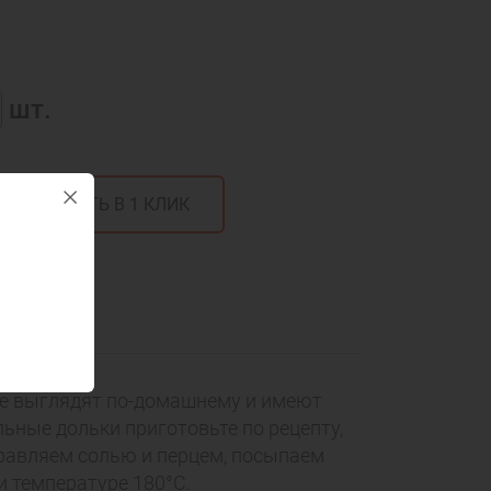
шт.
КУПИТЬ В 1 КЛИК
готовить
е выглядят по-домашнему и имеют
ьные дольки приготовьте по рецепту,
равляем солью и перцем, посыпаем
и температуре 180°С.