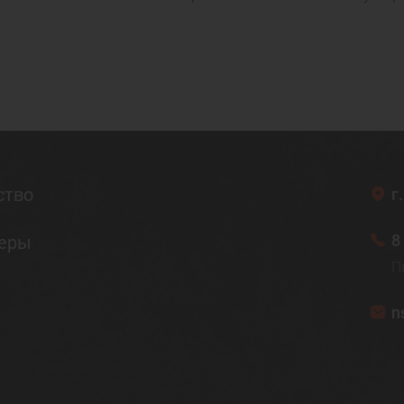
ство
г
8
неры
П
n